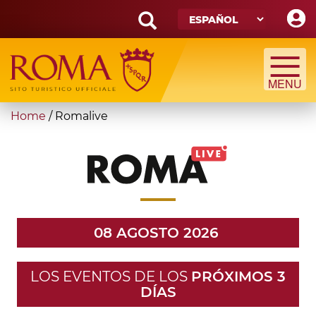
Skip
to
main
Search
content
form
Búsqueda
You
Home
/
Romalive
are
here
08 AGOSTO 2026
LOS EVENTOS DE LOS
PRÓXIMOS 3
DÍAS