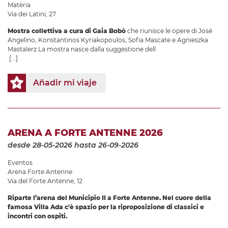
Matèria
Via dei Latini, 27
Mostra collettiva a cura di Gaia Bobò
che riunisce le opere di José
Angelino, Konstantinos Kyriakopoulos, Sofia Mascate e Agnieszka
Mastalerz.La mostra nasce dalla suggestione dell
[...]
Añadir mi viaje
ARENA A FORTE ANTENNE 2026
desde 28-05-2026
hasta 26-09-2026
Eventos
Arena Forte Antenne
Via del Forte Antenne, 12
Riparte l’arena del Municipio II a Forte Antenne. Nel cuore della
famosa Villa Ada c'è spazio per la riproposizione di classici e
incontri con ospiti.