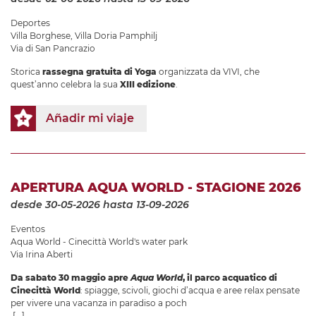
Deportes
Villa Borghese
,
Villa Doria Pamphilj
Via di San Pancrazio
Storica
rassegna gratuita di Yoga
organizzata da VIVI, che
quest’anno celebra la sua
XIII edizione
.
Añadir mi viaje
APERTURA AQUA WORLD - STAGIONE 2026
desde 30-05-2026
hasta 13-09-2026
Eventos
Aqua World - Cinecittà World's water park
Via Irina Aberti
Da sabato 30 maggio apre
Aqua World
, il parco acquatico di
Cinecittà World
: spiagge, scivoli, giochi d’acqua e aree relax pensate
per vivere una vacanza in paradiso a poch
[...]