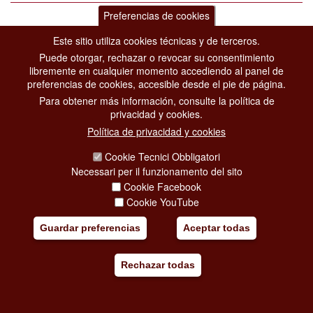
Preferencias de cookies
Este sitio utiliza cookies técnicas y de terceros.
« first
< indietro
1
2
3
4
5
avanti >
Puede otorgar, rechazar o revocar su consentimiento
libremente en cualquier momento accediendo al panel de
last »
preferencias de cookies, accesible desde el pie de página.
Para obtener más información, consulte la política de
privacidad y cookies.
Política de privacidad y cookies
ROMA PARA
DESCUBRE ROMA
Cookie Tecnici Obbligatori
Necessari per il funzionamento del sito
BUSINESS
ROMA IN BREVE
Cookie Facebook
SPORT
LA CIUDAD
Cookie YouTube
ESTUDIOS
BARRIOS
TIEMPO LIBRE
BOTTEGHE E NEGOZI STORICI
Guardar preferencias
Aceptar todas
BODA
CURIOSIDADES
VIDA NOCTURNA
Rechazar todas
COMPRAS
TU VIAJE