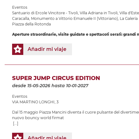
Eventos
Santuario di Ercole Vincitore - Tivoli
,
Villa Adriana in Tivoli
,
Villa d'Este
Caracalla
,
Monumento a Vittorio Emanuele II (Vittoriano)
,
La Galerí
Piazza della Rotonda
Aperture straordinarie, visite guidate e spettacoli serali: grandi
Añadir mi viaje
SUPER JUMP CIRCUS EDITION
desde 15-05-2026
hasta 10-01-2027
Eventos
VIA MARTINO LONGHI, 3
Dal 15 maggio Piazza Mancini diventa il cuore pulsante del divertime
nuovo bouncy world firmat
[...]
Añadir mi viaje