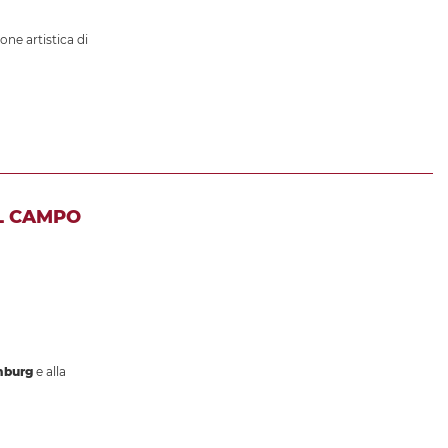
ione artistica di
L CAMPO
mburg
e alla