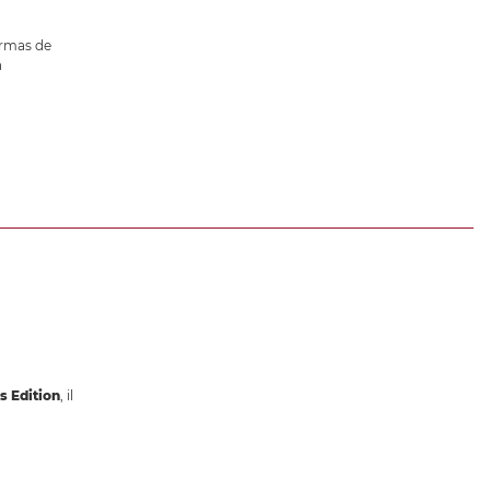
ermas de
n
s Edition
, il