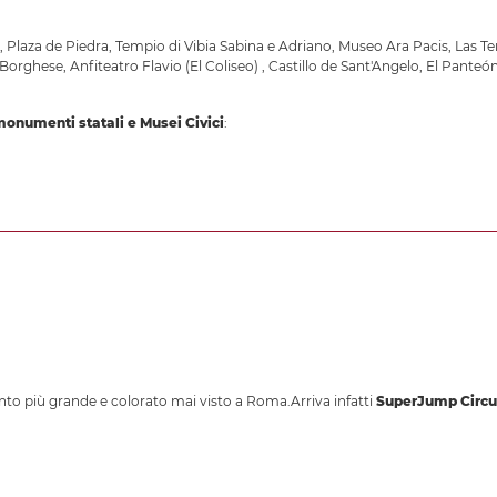
,
Plaza de Piedra
,
Tempio di Vibia Sabina e Adriano
,
Museo Ara Pacis
,
Las T
a Borghese
,
Anfiteatro Flavio (El Coliseo)
,
Castillo de Sant'Angelo
,
El Panteó
 monumenti statali e Musei Civici
:
nto più grande e colorato mai visto a Roma.Arriva infatti
SuperJump Circu