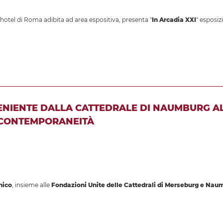
otel di Roma adibita ad area espositiva, presenta "
In Arcadia XXI
" esposiz
VENIENTE DALLA CATTEDRALE DI NAUMBURG A
 CONTEMPORANEITÀ
nico
, insieme alle
Fondazioni Unite delle Cattedrali di Merseburg e Nau