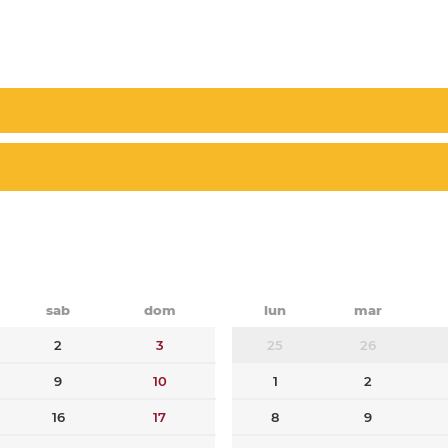
sab
dom
lun
mar
2
3
25
26
9
10
1
2
16
17
8
9