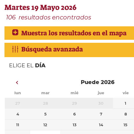
Martes 19 Mayo 2026
106
resultados encontrados
Muestra los resultados en el mapa
Búsqueda avanzada
ELIGE EL
DÍA
Puede 2026
lun
mar
mié
jue
vie
27
28
29
30
1
4
5
6
7
8
11
12
13
14
15