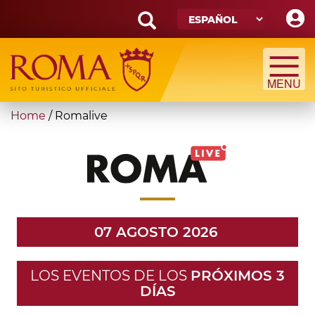
Skip
to
main
Search
content
form
Búsqueda
You
Home
/
Romalive
are
here
07 AGOSTO 2026
LOS EVENTOS DE LOS
PRÓXIMOS 3
DÍAS