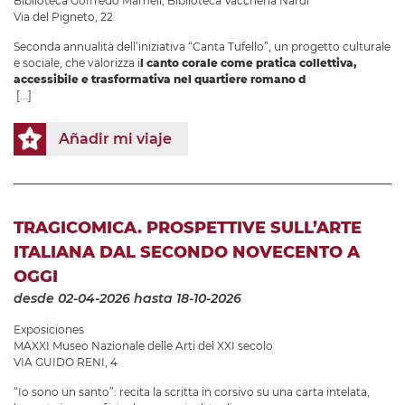
Biblioteca Goffredo Mameli
,
Biblioteca Vaccheria Nardi
Via del Pigneto, 22
Seconda annualità dell’iniziativa “Canta Tufello”, un progetto culturale
e sociale, che valorizza i
l canto corale come pratica collettiva,
accessibile e trasformativa nel quartiere romano d
[...]
Añadir mi viaje
TRAGICOMICA. PROSPETTIVE SULL’ARTE
ITALIANA DAL SECONDO NOVECENTO A
OGGI
desde 02-04-2026
hasta 18-10-2026
Exposiciones
MAXXI Museo Nazionale delle Arti del XXI secolo
VIA GUIDO RENI, 4
“Io sono un santo”: recita la scritta in corsivo su una carta intelata,