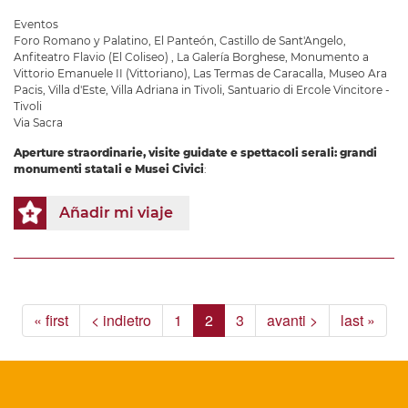
Eventos
Foro Romano y Palatino
,
El Panteón
,
Castillo de Sant'Angelo
,
Anfiteatro Flavio (El Coliseo)
,
La Galería Borghese
,
Monumento a
Vittorio Emanuele II (Vittoriano)
,
Las Termas de Caracalla
,
Museo Ara
Pacis
,
Villa d'Este
,
Villa Adriana in Tivoli
,
Santuario di Ercole Vincitore -
Tivoli
Via Sacra
Aperture straordinarie, visite guidate e spettacoli serali: grandi
monumenti statali e Musei Civici
:
Añadir mi viaje
« first
< indietro
1
2
3
avanti >
last »