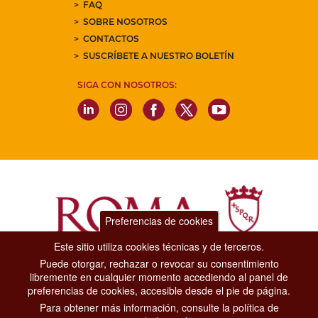
FAQ
SOBRE NOSOTROS
CONTACTOS
SUSCRÍBETE A NUESTRO BOLETÍN
SIGA CON NOSOTROS:
Preferencias de cookies
Este sitio utiliza cookies técnicas y de terceros.
Puede otorgar, rechazar o revocar su consentimiento
Dipartimento Grandi Eventi, Sport, Turismo e Moda.
libremente en cualquier momento accediendo al panel de
Via di San Basilio, 51
preferencias de cookies, accesible desde el pie de página.
00187 Roma
Para obtener más información, consulte la política de