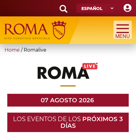
Skip
to
main
Search
content
form
Búsqueda
You
Home
/
Romalive
are
here
07 AGOSTO 2026
LOS EVENTOS DE LOS
PRÓXIMOS 3
DÍAS