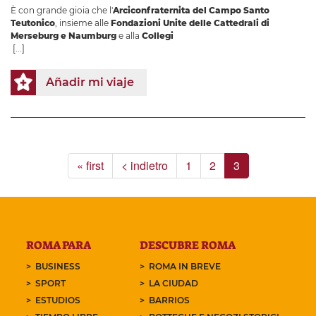
È con grande gioia che l'
Arciconfraternita del Campo Santo
Teutonico
, insieme alle
Fondazioni Unite delle Cattedrali di
Merseburg e Naumburg
e alla
Collegi
[...]
Añadir mi viaje
« first
< indietro
1
2
3
ROMA PARA
DESCUBRE ROMA
BUSINESS
ROMA IN BREVE
SPORT
LA CIUDAD
ESTUDIOS
BARRIOS