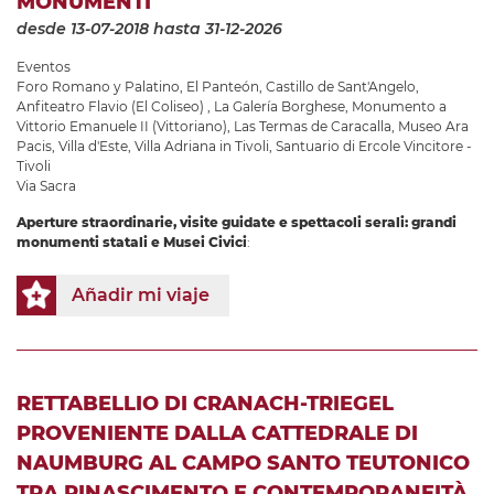
MONUMENTI
desde 13-07-2018
hasta 31-12-2026
Eventos
Foro Romano y Palatino
,
El Panteón
,
Castillo de Sant'Angelo
,
Anfiteatro Flavio (El Coliseo)
,
La Galería Borghese
,
Monumento a
Vittorio Emanuele II (Vittoriano)
,
Las Termas de Caracalla
,
Museo Ara
Pacis
,
Villa d'Este
,
Villa Adriana in Tivoli
,
Santuario di Ercole Vincitore -
Tivoli
Via Sacra
Aperture straordinarie, visite guidate e spettacoli serali: grandi
monumenti statali e Musei Civici
:
Añadir mi viaje
RETTABELLIO DI CRANACH-TRIEGEL
PROVENIENTE DALLA CATTEDRALE DI
NAUMBURG AL CAMPO SANTO TEUTONICO
TRA RINASCIMENTO E CONTEMPORANEITÀ