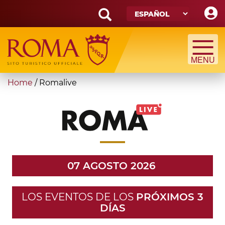
Skip
to
main
Search
content
form
Búsqueda
You
Home
/
Romalive
are
here
07 AGOSTO 2026
LOS EVENTOS DE LOS
PRÓXIMOS 3
DÍAS