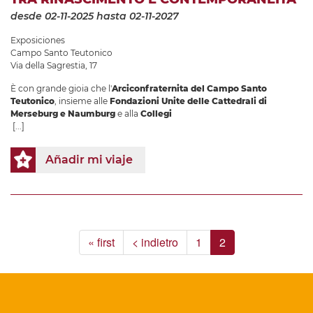
desde 02-11-2025
hasta 02-11-2027
Exposiciones
Campo Santo Teutonico
Via della Sagrestia, 17
È con grande gioia che l'
Arciconfraternita del Campo Santo
Teutonico
, insieme alle
Fondazioni Unite delle Cattedrali di
Merseburg e Naumburg
e alla
Collegi
[...]
Añadir mi viaje
« first
< indietro
1
2