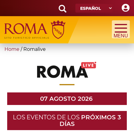
Skip
to
main
Search
content
form
Búsqueda
You
Home
/
Romalive
are
here
07 AGOSTO 2026
LOS EVENTOS DE LOS
PRÓXIMOS 3
DÍAS