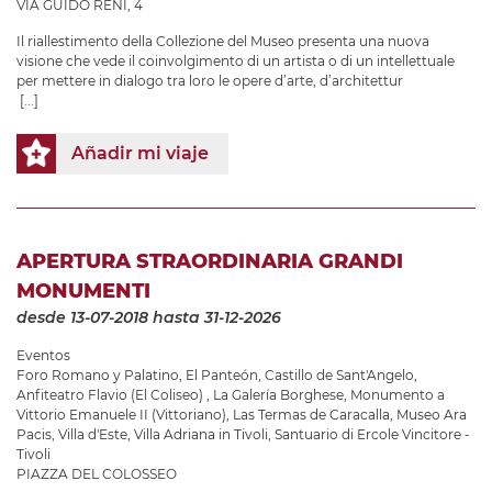
VIA GUIDO RENI, 4
Il riallestimento della Collezione del Museo presenta una nuova
visione che vede il coinvolgimento di un artista o di un intellettuale
per mettere in dialogo tra loro le opere d’arte, d’architettur
[...]
Añadir mi viaje
APERTURA STRAORDINARIA GRANDI
MONUMENTI
desde 13-07-2018
hasta 31-12-2026
Eventos
Foro Romano y Palatino
,
El Panteón
,
Castillo de Sant'Angelo
,
Anfiteatro Flavio (El Coliseo)
,
La Galería Borghese
,
Monumento a
Vittorio Emanuele II (Vittoriano)
,
Las Termas de Caracalla
,
Museo Ara
Pacis
,
Villa d'Este
,
Villa Adriana in Tivoli
,
Santuario di Ercole Vincitore -
Tivoli
PIAZZA DEL COLOSSEO