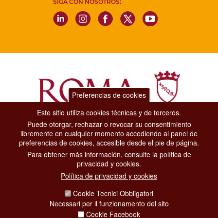
SIGA CON NOSOTROS:
Preferencias de cookies
Este sitio utiliza cookies técnicas y de terceros.
Puede otorgar, rechazar o revocar su consentimiento
Dipartimento Grandi Eventi, Sport, Turismo e Moda.
libremente en cualquier momento accediendo al panel de
Via di San Basilio, 51
preferencias de cookies, accesible desde el pie de página.
00187 Roma
Para obtener más información, consulte la política de
privacidad y cookies.
CONTACT CENTER TEL. 06 06 08
Política de privacidad y cookies
CONTATTA LA REDAZIONE
Cookie Tecnici Obbligatori
Necessari per il funzionamento del sito
Cookie Facebook