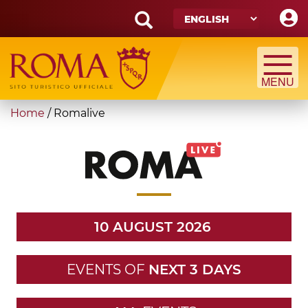
Skip
to
main
Search
content
form
Search
You
Home
/
Romalive
are
here
10 AUGUST 2026
EVENTS OF
NEXT 3 DAYS