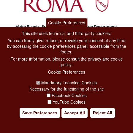
Cookie Preferences
Major Events, Sport, Tourism and Fashion Department.
Via di San Basilio, 51
This site uses technical and third-party cookies.
00187 Roma
You can freely give, refuse, or revoke your consent at any time
by accessing the cookie preferences panel, accessible from the
footer.
CONTACT CENTER TEL. 06 06 08
For more information, please consult the privacy and cookie
CONTATTA LA REDAZIONE
policy.
Cookie Preferences
Mandatory Technical Cookies
PRIVACY
Necessary for the functioning of the site
SOCIAL MEDIA POLICY
Facebook Cookies
YouTube Cookies
CREDITS
Save Preferences
Accept All
Reject All
COPYRIGHT
ESCLUSIONE DI RESPONSABILITÀ