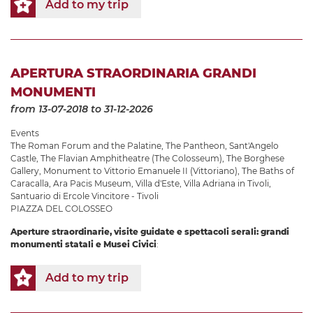
Add to my trip
APERTURA STRAORDINARIA GRANDI
MONUMENTI
from 13-07-2018
to 31-12-2026
Events
The Roman Forum and the Palatine
,
The Pantheon
,
Sant'Angelo
Castle
,
The Flavian Amphitheatre (The Colosseum)
,
The Borghese
Gallery
,
Monument to Vittorio Emanuele II (Vittoriano)
,
The Baths of
Caracalla
,
Ara Pacis Museum
,
Villa d'Este
,
Villa Adriana in Tivoli
,
Santuario di Ercole Vincitore - Tivoli
PIAZZA DEL COLOSSEO
Aperture straordinarie, visite guidate e spettacoli serali: grandi
monumenti statali e Musei Civici
:
Add to my trip