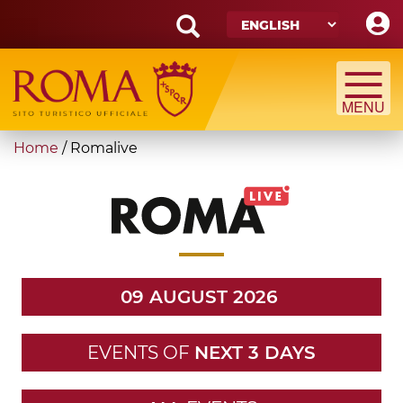
Skip
to
main
Search
content
form
Search
You
Home
/
Romalive
are
here
09 AUGUST 2026
EVENTS OF
NEXT 3 DAYS