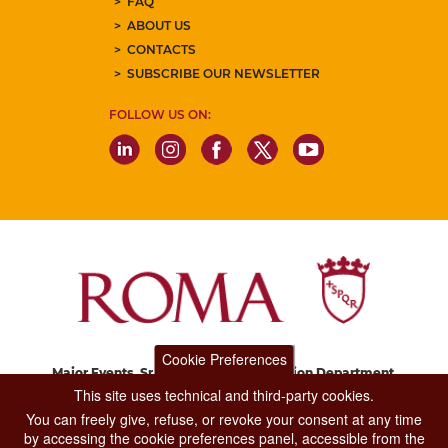
FAQ
ABOUT US
CONTACTS
SUBSCRIBE OUR NEWSLETTER
FOLLOW US ON:
Cookie Preferences
Major Events, Sport, Tourism and Fashion Department.
Via di San Basilio, 51
This site uses technical and third-party cookies.
00187 Roma
You can freely give, refuse, or revoke your consent at any time
by accessing the cookie preferences panel, accessible from the