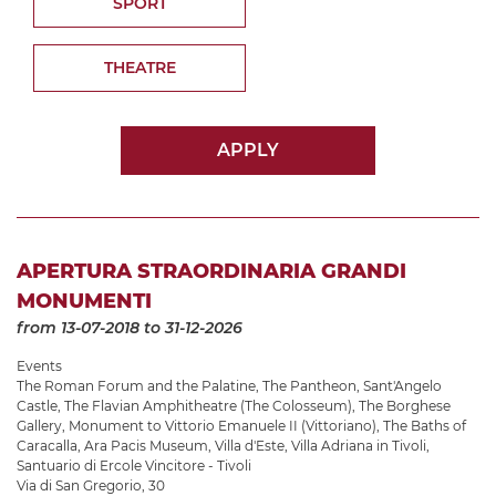
SPORT
THEATRE
APPLY
APERTURA STRAORDINARIA GRANDI
MONUMENTI
from 13-07-2018
to 31-12-2026
Events
The Roman Forum and the Palatine
,
The Pantheon
,
Sant'Angelo
Castle
,
The Flavian Amphitheatre (The Colosseum)
,
The Borghese
Gallery
,
Monument to Vittorio Emanuele II (Vittoriano)
,
The Baths of
Caracalla
,
Ara Pacis Museum
,
Villa d'Este
,
Villa Adriana in Tivoli
,
Santuario di Ercole Vincitore - Tivoli
Via di San Gregorio, 30