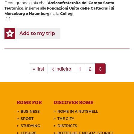
È con grande gioia che l'
Arciconfraternita del Campo Santo
Teutonico
, insieme alle
Fondazioni Unite delle Cattedrali di
Merseburg e Naumburg
e alla
Collegi
[...]
Add to my trip
« first
< indietro
1
2
3
ROME FOR
DISCOVER ROME
BUSINESS
ROME IN A NUTSHELL
SPORT
THE CITY
STUDYING
DISTRICTS
LEISURE
BOTTEGHE E NEGOZI STORICI