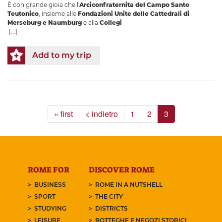
È con grande gioia che l'
Arciconfraternita del Campo Santo
Teutonico
, insieme alle
Fondazioni Unite delle Cattedrali di
Merseburg e Naumburg
e alla
Collegi
[...]
Add to my trip
« first
< indietro
1
2
3
ROME FOR
DISCOVER ROME
BUSINESS
ROME IN A NUTSHELL
SPORT
THE CITY
STUDYING
DISTRICTS
LEISURE
BOTTEGHE E NEGOZI STORICI