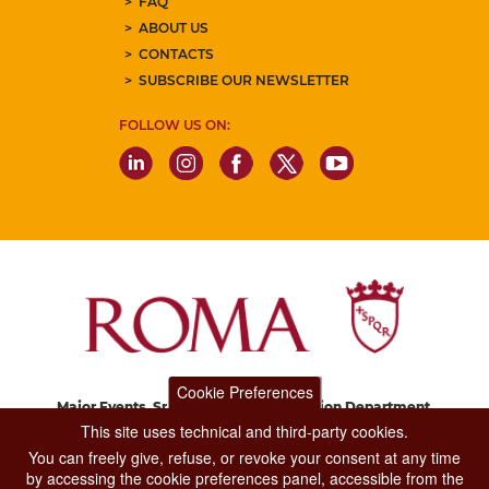
FAQ
ABOUT US
CONTACTS
SUBSCRIBE OUR NEWSLETTER
FOLLOW US ON:
Cookie Preferences
Major Events, Sport, Tourism and Fashion Department.
Via di San Basilio, 51
This site uses technical and third-party cookies.
00187 Roma
You can freely give, refuse, or revoke your consent at any time
by accessing the cookie preferences panel, accessible from the