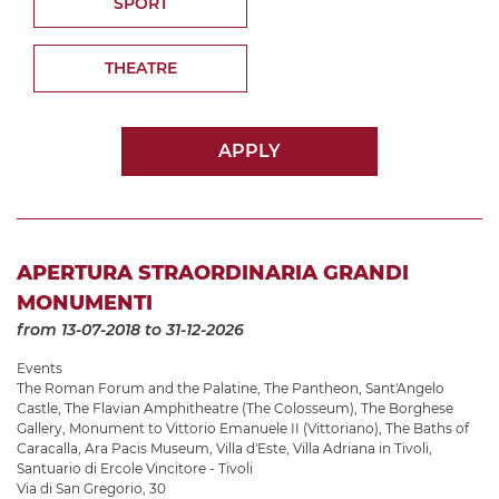
SPORT
THEATRE
APPLY
APERTURA STRAORDINARIA GRANDI
MONUMENTI
from 13-07-2018
to 31-12-2026
Events
The Roman Forum and the Palatine
,
The Pantheon
,
Sant'Angelo
Castle
,
The Flavian Amphitheatre (The Colosseum)
,
The Borghese
Gallery
,
Monument to Vittorio Emanuele II (Vittoriano)
,
The Baths of
Caracalla
,
Ara Pacis Museum
,
Villa d'Este
,
Villa Adriana in Tivoli
,
Santuario di Ercole Vincitore - Tivoli
Via di San Gregorio, 30