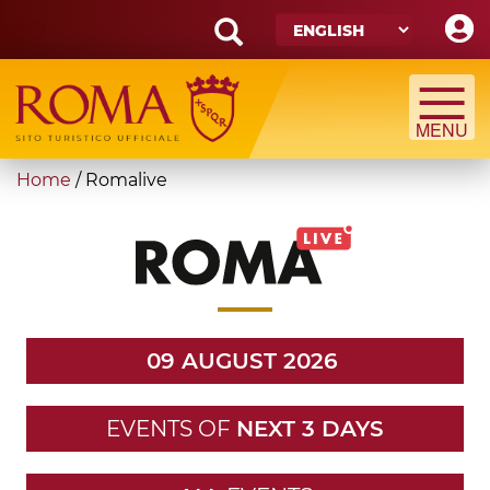
Skip
to
main
Search
content
form
Search
You
Home
/
Romalive
are
here
09 AUGUST 2026
EVENTS OF
NEXT 3 DAYS