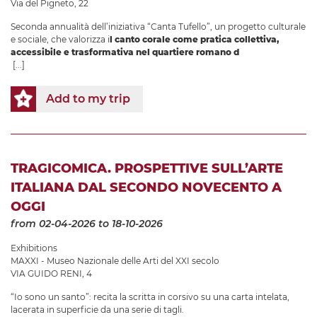
Via del Pigneto, 22
Seconda annualità dell’iniziativa “Canta Tufello”, un progetto culturale
e sociale, che valorizza i
l canto corale come pratica collettiva,
accessibile e trasformativa nel quartiere romano d
[...]
Add to my trip
TRAGICOMICA. PROSPETTIVE SULL’ARTE
ITALIANA DAL SECONDO NOVECENTO A
OGGI
from 02-04-2026
to 18-10-2026
Exhibitions
MAXXI - Museo Nazionale delle Arti del XXI secolo
VIA GUIDO RENI, 4
“Io sono un santo”: recita la scritta in corsivo su una carta intelata,
lacerata in superficie da una serie di tagli.