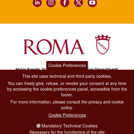
Cookie Preferences
Major Events, Sport, Tourism and Fashion Department.
Via di San Basilio, 51
This site uses technical and third-party cookies.
00187 Roma
You can freely give, refuse, or revoke your consent at any time
by accessing the cookie preferences panel, accessible from the
footer.
CONTACT CENTER TEL. 06 06 08
For more information, please consult the privacy and cookie
CONTATTA LA REDAZIONE
policy.
Cookie Preferences
Mandatory Technical Cookies
PRIVACY
Necessary for the functioning of the site