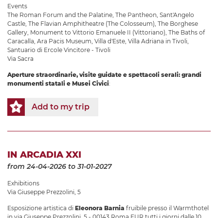
Events
The Roman Forum and the Palatine
,
The Pantheon
,
Sant'Angelo
Castle
,
The Flavian Amphitheatre (The Colosseum)
,
The Borghese
Gallery
,
Monument to Vittorio Emanuele II (Vittoriano)
,
The Baths of
Caracalla
,
Ara Pacis Museum
,
Villa d'Este
,
Villa Adriana in Tivoli
,
Santuario di Ercole Vincitore - Tivoli
Via Sacra
Aperture straordinarie, visite guidate e spettacoli serali: grandi
monumenti statali e Musei Civici
:
Add to my trip
IN ARCADIA XXI
from 24-04-2026
to 31-01-2027
Exhibitions
Via Giuseppe Prezzolini, 5
Esposizione artistica di
Eleonora Barnia
fruibile presso il Warmthotel
in via Giuseppe Prezzolini, 5 - 00143 Roma EUR tutti i giorni dalle 10