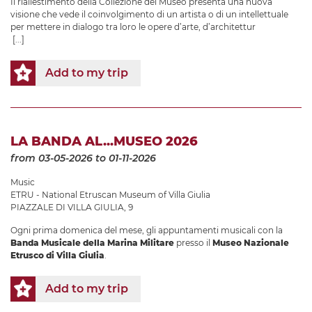
Il riallestimento della Collezione del Museo presenta una nuova
visione che vede il coinvolgimento di un artista o di un intellettuale
per mettere in dialogo tra loro le opere d’arte, d’architettur
[...]
Add to my trip
LA BANDA AL...MUSEO 2026
from 03-05-2026
to 01-11-2026
Music
ETRU - National Etruscan Museum of Villa Giulia
PIAZZALE DI VILLA GIULIA, 9
Ogni prima domenica del mese, gli appuntamenti musicali con la
Banda Musicale della Marina Militare
presso il
Museo Nazionale
Etrusco di Villa Giulia
.
Add to my trip