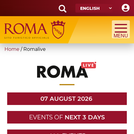
Skip
to
main
Search
content
form
Search
You
Home
/
Romalive
are
here
07 AUGUST 2026
EVENTS OF
NEXT 3 DAYS