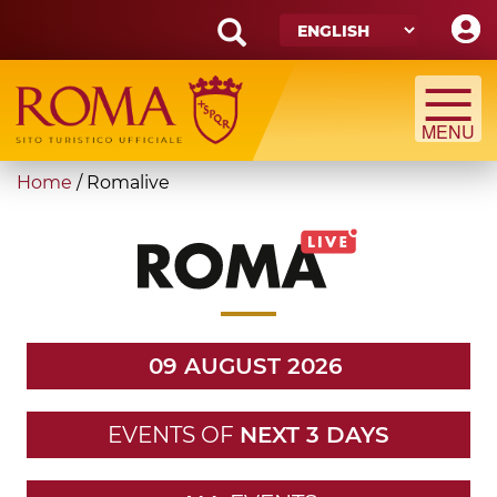
Skip
to
main
Search
content
form
Search
You
Home
/
Romalive
are
here
09 AUGUST 2026
EVENTS OF
NEXT 3 DAYS