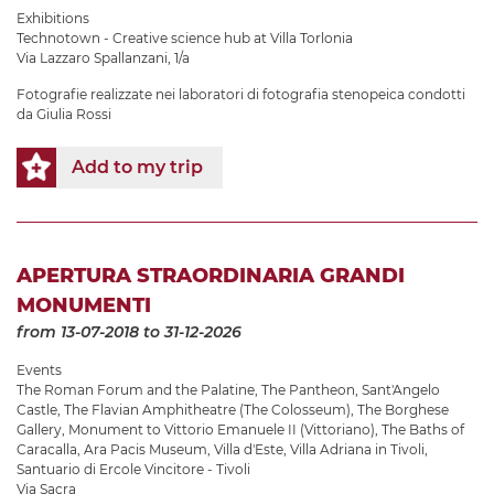
Exhibitions
Technotown - Creative science hub at Villa Torlonia
Via Lazzaro Spallanzani, 1/a
Fotografie realizzate nei laboratori di fotografia stenopeica condotti
da Giulia Rossi
Add to my trip
APERTURA STRAORDINARIA GRANDI
MONUMENTI
from 13-07-2018
to 31-12-2026
Events
The Roman Forum and the Palatine
,
The Pantheon
,
Sant'Angelo
Castle
,
The Flavian Amphitheatre (The Colosseum)
,
The Borghese
Gallery
,
Monument to Vittorio Emanuele II (Vittoriano)
,
The Baths of
Caracalla
,
Ara Pacis Museum
,
Villa d'Este
,
Villa Adriana in Tivoli
,
Santuario di Ercole Vincitore - Tivoli
Via Sacra