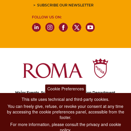
SUBSCRIBE OUR NEWSLETTER
FOLLOW US ON:
Cookie Preferences
Major Events, Sport, Tourism and Fashion Department.
Via di San Basilio, 51
This site uses technical and third-party cookies.
00187 Roma
You can freely give, refuse, or revoke your consent at any time
by accessing the cookie preferences panel, accessible from the
footer.
CONTACT CENTER TEL. 06 06 08
For more information, please consult the privacy and cookie
CONTATTA LA REDAZIONE
policy.