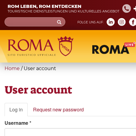
Skip
ROM LEBEN, ROM ENTDECKEN
to
TOURISTISCHE DIENSTLEISTUNGEN UND KULTURELLES ANGEBOT
main
Search
FOLGE UNS AUF:
content
form
You
Home
/
User account
are
here
User account
Primary
Log in
(active
Request new password
tabs
tab)
Username
*