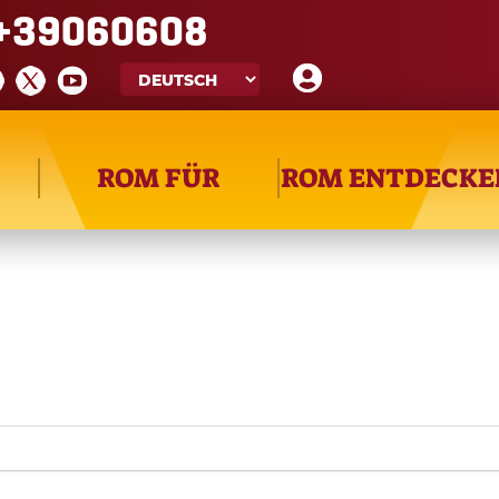
+39060608
Suche
ROM FÜR
ROM ENTDECKE