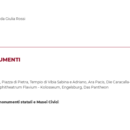
 da Giulia Rossi
UMENTI
,
Piazza di Pietra
,
Tempio di Vibia Sabina e Adriano
,
Ara Pacis
,
Die Caracall
hitheatrum Flavium - Kolosseum
,
Engelsburg
,
Das Pantheon
 monumenti statali e Musei Civici
: