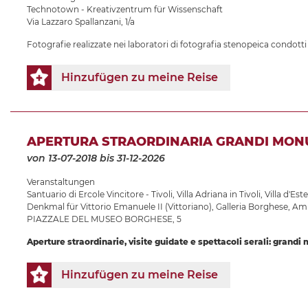
Technotown - Kreativzentrum für Wissenschaft
Via Lazzaro Spallanzani, 1/a
Fotografie realizzate nei laboratori di fotografia stenopeica condotti
Hinzufügen zu meine Reise
APERTURA STRAORDINARIA GRANDI MON
von 13-07-2018
bis 31-12-2026
Veranstaltungen
Santuario di Ercole Vincitore - Tivoli
,
Villa Adriana in Tivoli
,
Villa d'Este
Denkmal für Vittorio Emanuele II (Vittoriano)
,
Galleria Borghese
,
Amp
PIAZZALE DEL MUSEO BORGHESE, 5
Aperture straordinarie, visite guidate e spettacoli serali: grandi
Hinzufügen zu meine Reise