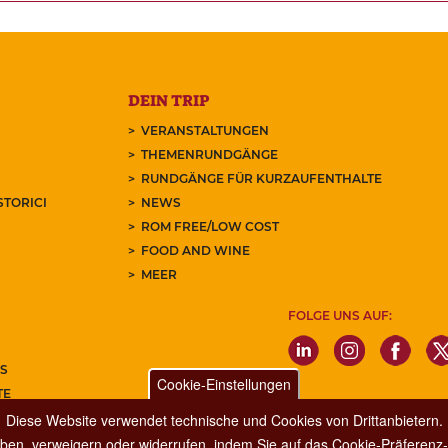
DEIN TRIP
VERANSTALTUNGEN
THEMENRUNDGÄNGE
RUNDGÄNGE FÜR KURZAUFENTHALTE
STORICI
NEWS
ROM FREE/LOW COST
FOOD AND WINE
MEER
FOLGE UNS AUF:
S
Cookie-Einstellungen
TE
REN SIE UNSEREN NEWSLETTER
Diese Website verwendet technische und Cookies von Drittanbietern.
ben, verweigern oder widerrufen, indem Sie auf das Cookie-Präferenz-P