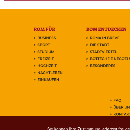
ROM FÜR
ROM ENTDECKEN
BUSINESS
ROMA IN BREVE
SPORT
DIE STADT
STUDIUM
STADTVIERTEL
FREIZEIT
BOTTEGHE E NEGOZI 
HOCHZEIT
BESONDERES
NACHTLEBEN
EINKAUFEN
FAQ
ÜBER UN
KONTAK
ABONNIE
Sie können Ihre Zustimmung jederzeit frei ge