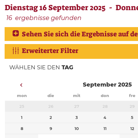
Dienstag 16 September 2025 - Donne
16
ergebnisse gefunden
Sehen Sie sich die Ergebnisse auf de
Erweiterter Filter
WÄHLEN SIE DEN
TAG
September 2025
mon
die
mit
don
fre
25
26
27
28
29
1
2
3
4
5
8
9
10
11
12