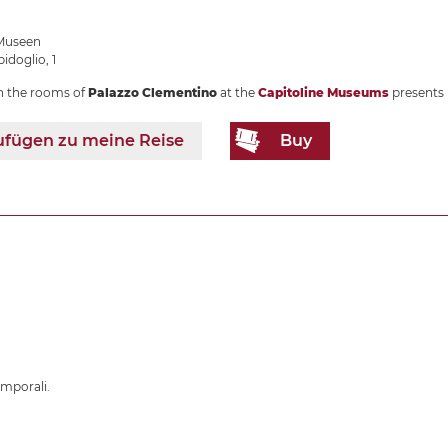
 Museen
idoglio, 1
in the rooms of
Palazzo Clementino
at the
Capitoline Museums
presents
[
ufügen zu meine Reise
Buy
emporali.