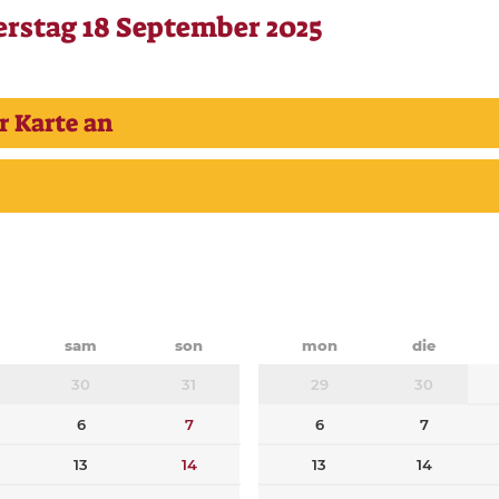
rstag 18 September 2025
r Karte an
sam
son
mon
die
30
31
29
30
6
7
6
7
13
14
13
14