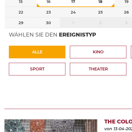
15
16
17
18
19
22
23
24
25
26
29
30
1
2
3
WÄHLEN SIE DEN
EREIGNISTYP
ALLE
KINO
SPORT
THEATER
THE COLO
von 13-04-20