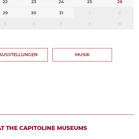
22
23
24
25
26
29
30
31
1
2
5
6
7
8
9
AUSSTELLUNGEN
MUSIK
AT THE CAPITOLINE MUSEUMS