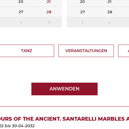
20
21
20
21
27
28
27
28
4
5
3
4
TANZ
VERANSTALTUNGEN
ANWENDEN
URS OF THE ANCIENT. SANTARELLI MARBLES 
22
bis 30-04-2032