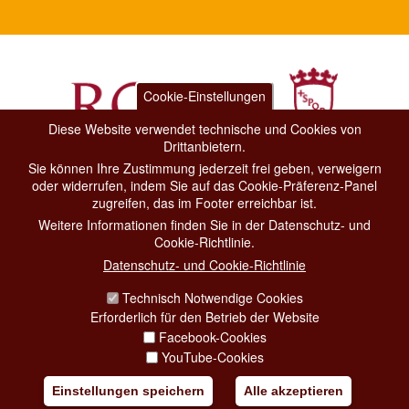
Cookie-Einstellungen
Diese Website verwendet technische und Cookies von
Drittanbietern.
Sie können Ihre Zustimmung jederzeit frei geben, verweigern
Dipartimento Grandi Eventi, Sport, Turismo e Moda.
oder widerrufen, indem Sie auf das Cookie-Präferenz-Panel
Via di San Basilio, 51
zugreifen, das im Footer erreichbar ist.
00187 Roma
Weitere Informationen finden Sie in der Datenschutz- und
Cookie-Richtlinie.
CONTACT CENTER TEL. 06 06 08
Datenschutz- und Cookie-Richtlinie
CONTATTA LA REDAZIONE
Technisch Notwendige Cookies
Erforderlich für den Betrieb der Website
Facebook-Cookies
PRIVACY
YouTube-Cookies
SOCIAL MEDIA POLICY
Einstellungen speichern
Alle akzeptieren