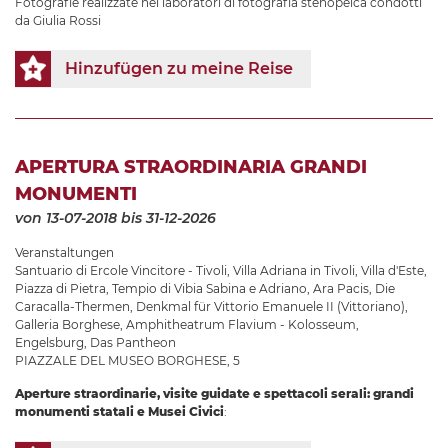
Fotografie realizzate nei laboratori di fotografia stenopeica condotti
da Giulia Rossi
Hinzufügen zu meine Reise
APERTURA STRAORDINARIA GRANDI
MONUMENTI
von 13-07-2018
bis 31-12-2026
Veranstaltungen
Santuario di Ercole Vincitore - Tivoli
,
Villa Adriana in Tivoli
,
Villa d'Este
,
Piazza di Pietra
,
Tempio di Vibia Sabina e Adriano
,
Ara Pacis
,
Die
Caracalla-Thermen
,
Denkmal für Vittorio Emanuele II (Vittoriano)
,
Galleria Borghese
,
Amphitheatrum Flavium - Kolosseum
,
Engelsburg
,
Das Pantheon
PIAZZALE DEL MUSEO BORGHESE, 5
Aperture straordinarie, visite guidate e spettacoli serali: grandi
monumenti statali e Musei Civici
: