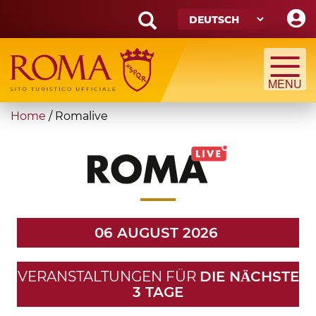
Skip
to
main
Search
content
form
Suche
You
Home
/
Romalive
are
here
06 AUGUST 2026
VERANSTALTUNGEN FÜR
DIE NӒCHSTE
3 TAGE