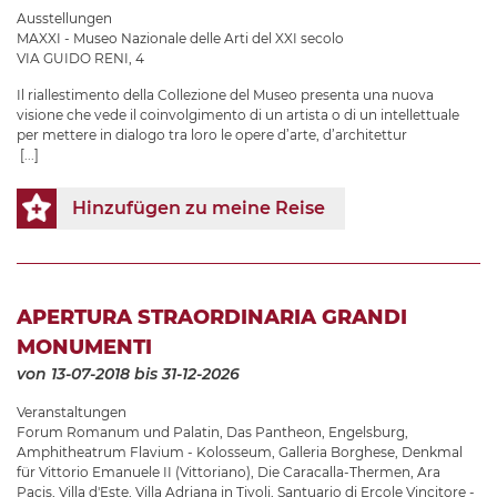
Ausstellungen
MAXXI - Museo Nazionale delle Arti del XXI secolo
VIA GUIDO RENI, 4
Il riallestimento della Collezione del Museo presenta una nuova
visione che vede il coinvolgimento di un artista o di un intellettuale
per mettere in dialogo tra loro le opere d’arte, d’architettur
[...]
Hinzufügen zu meine Reise
APERTURA STRAORDINARIA GRANDI
MONUMENTI
von 13-07-2018
bis 31-12-2026
Veranstaltungen
Forum Romanum und Palatin
,
Das Pantheon
,
Engelsburg
,
Amphitheatrum Flavium - Kolosseum
,
Galleria Borghese
,
Denkmal
für Vittorio Emanuele II (Vittoriano)
,
Die Caracalla-Thermen
,
Ara
Pacis
,
Villa d'Este
,
Villa Adriana in Tivoli
,
Santuario di Ercole Vincitore -