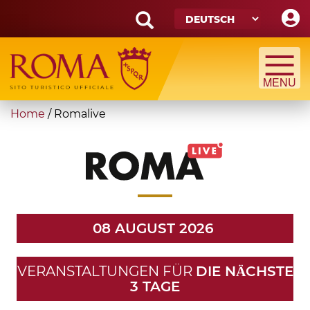
Skip
to
main
Search
content
form
Suche
You
Home
/
Romalive
are
here
08 AUGUST 2026
VERANSTALTUNGEN FÜR
DIE NӒCHSTE
3 TAGE