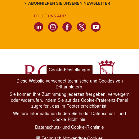
ABONNIEREN SIE UNSEREN NEWSLETTER
FOLGE UNS AUF:
Cookie-Einstellungen
Diese Website verwendet technische und Cookies von
Drittanbietern.
Sie können Ihre Zustimmung jederzeit frei geben, verweigern
Dipartimento Grandi Eventi, Sport, Turismo e Moda.
oder widerrufen, indem Sie auf das Cookie-Präferenz-Panel
Via di San Basilio, 51
zugreifen, das im Footer erreichbar ist.
00187 Roma
Weitere Informationen finden Sie in der Datenschutz- und
Cookie-Richtlinie.
CONTACT CENTER TEL. 06 06 08
Datenschutz- und Cookie-Richtlinie
CONTATTA LA REDAZIONE
Technisch Notwendige Cookies