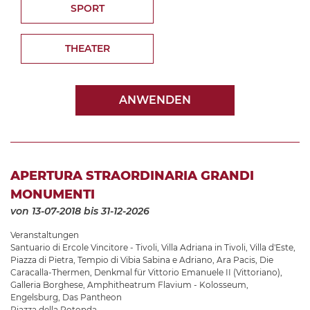
SPORT
THEATER
ANWENDEN
APERTURA STRAORDINARIA GRANDI
MONUMENTI
von 13-07-2018
bis 31-12-2026
Veranstaltungen
Santuario di Ercole Vincitore - Tivoli
,
Villa Adriana in Tivoli
,
Villa d'Este
,
Piazza di Pietra
,
Tempio di Vibia Sabina e Adriano
,
Ara Pacis
,
Die
Caracalla-Thermen
,
Denkmal für Vittorio Emanuele II (Vittoriano)
,
Galleria Borghese
,
Amphitheatrum Flavium - Kolosseum
,
Engelsburg
,
Das Pantheon
Piazza della Rotonda