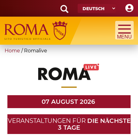
Skip
to
main
Search
content
form
Suche
You
Home
/
Romalive
are
here
07 AUGUST 2026
VERANSTALTUNGEN FÜR
DIE NӒCHSTE
3 TAGE