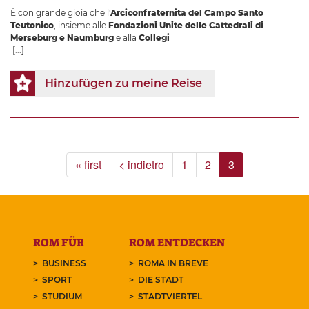
È con grande gioia che l'
Arciconfraternita del Campo Santo
Teutonico
, insieme alle
Fondazioni Unite delle Cattedrali di
Merseburg e Naumburg
e alla
Collegi
[...]
Hinzufügen zu meine Reise
« first
< indietro
1
2
3
ROM FÜR
ROM ENTDECKEN
BUSINESS
ROMA IN BREVE
SPORT
DIE STADT
STUDIUM
STADTVIERTEL