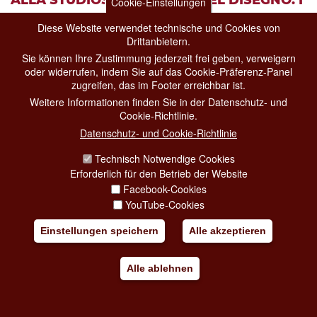
Cookie-Einstellungen
CONCORSI CLEMENTINI DI ARCHITETTURA
Diese Website verwendet technische und Cookies von
(1702–1869) (TO THE STUDIOUS YOUTH OF
Drittanbietern.
DRAWING. THE CLEMENTINE
Sie können Ihre Zustimmung jederzeit frei geben, verweigern
oder widerrufen, indem Sie auf das Cookie-Präferenz-Panel
ARCHITECTURE COMPETITIONS (1702–1869)
zugreifen, das im Footer erreichbar ist.
Weitere Informationen finden Sie in der Datenschutz- und
von 07-05-2026
bis 24-10-2026
Cookie-Richtlinie.
Datenschutz- und Cookie-Richtlinie
Ausstellungen
Accademia Nazionale di San Luca
Technisch Notwendige Cookies
Piazza dell'Accademia di San Luca, 77
Erforderlich für den Betrieb der Website
The exhibition
Alla studiosa Gioventù del Disegno. i Concorsi
Facebook-Cookies
Clementini di architettura (1702–1869)
(
To the Studious Youth of
YouTube-Cookies
Drawing.
Einstellungen speichern
Alle akzeptieren
Hinzufügen zu meine Reise
Alle ablehnen