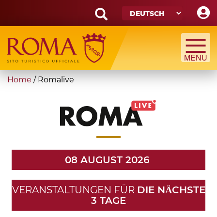
Skip
to
main
Search
content
form
Suche
You
Home
/
Romalive
are
here
08 AUGUST 2026
VERANSTALTUNGEN FÜR
DIE NӒCHSTE
3 TAGE