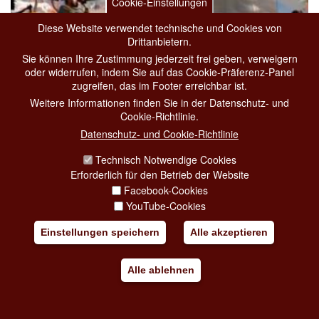
Cookie-Einstellungen
Diese Website verwendet technische und Cookies von
Drittanbietern.
Sie können Ihre Zustimmung jederzeit frei geben, verweigern
oder widerrufen, indem Sie auf das Cookie-Präferenz-Panel
zugreifen, das im Footer erreichbar ist.
Weitere Informationen finden Sie in der Datenschutz- und
Cookie-Richtlinie.
HITO STEYERL. MECHANICAL KURDS
Datenschutz- und Cookie-Richtlinie
von 29-04-2026
bis 01-11-2026
Technisch Notwendige Cookies
Erforderlich für den Betrieb der Website
Ausstellungen
Facebook-Cookies
Macro
YouTube-Cookies
VIA NIZZA, 138
Einstellungen speichern
Alle akzeptieren
The
MACRO museum
presents for the first time in Italy the work by
Hito Steyerl, now regarded as one of the
most imp
[...]
Alle ablehnen
Hinzufügen zu meine Reise