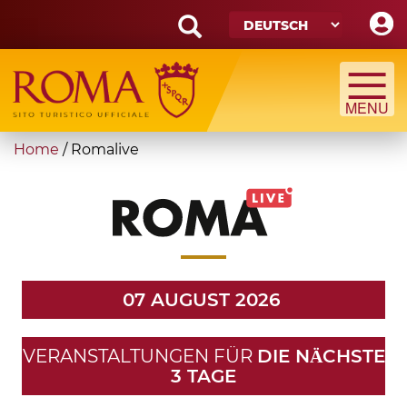
Skip
to
main
Search
content
form
Suche
You
Home
/
Romalive
are
here
07 AUGUST 2026
VERANSTALTUNGEN FÜR
DIE NӒCHSTE
3 TAGE